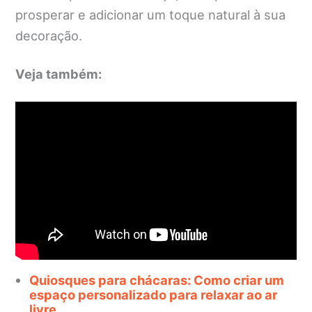
prosperar e adicionar um toque natural à sua
decoração.
Veja também:
Quiosques para chácaras: Como criar um
espaço personalizado para relaxar ao ar
livre