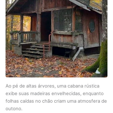
Ao pé de altas árvores, uma cabana rústica
exibe suas madeiras envelhecidas, enquanto
folhas caídas no chão criam uma atmosfera de
outono.