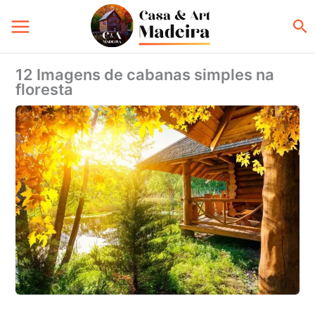
Ir
Pe
para
o
conteúdo
12 Imagens de cabanas simples na
floresta