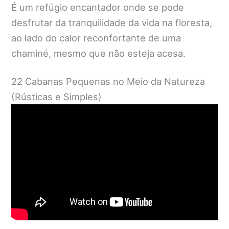
É um refúgio encantador onde se pode
desfrutar da tranquilidade da vida na floresta,
ao lado do calor reconfortante de uma
chaminé, mesmo que não esteja acesa.
22 Cabanas Pequenas no Meio da Natureza
(Rústicas e Simples)