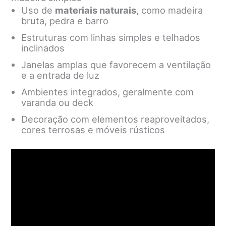
Uso de
materiais naturais
, como madeira
bruta, pedra e barro
Estruturas com linhas simples e telhados
inclinados
Janelas amplas que favorecem a ventilação
e a entrada de luz
Ambientes integrados, geralmente com
varanda ou deck
Decoração com elementos reaproveitados,
cores terrosas e móveis rústicos