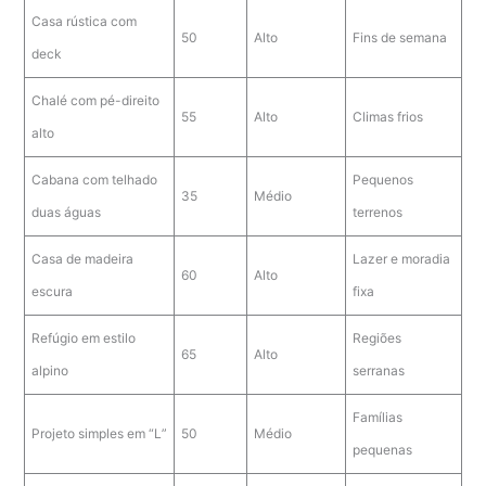
Casa rústica com
50
Alto
Fins de semana
deck
Chalé com pé-direito
55
Alto
Climas frios
alto
Cabana com telhado
Pequenos
35
Médio
duas águas
terrenos
Casa de madeira
Lazer e moradia
60
Alto
escura
fixa
Refúgio em estilo
Regiões
65
Alto
alpino
serranas
Famílias
Projeto simples em “L”
50
Médio
pequenas