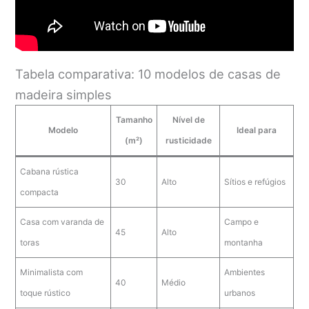
Tabela comparativa: 10 modelos de casas de
madeira simples
Tamanho
Nível de
Modelo
Ideal para
(m²)
rusticidade
Cabana rústica
30
Alto
Sítios e refúgios
compacta
Casa com varanda de
Campo e
45
Alto
toras
montanha
Minimalista com
Ambientes
40
Médio
toque rústico
urbanos